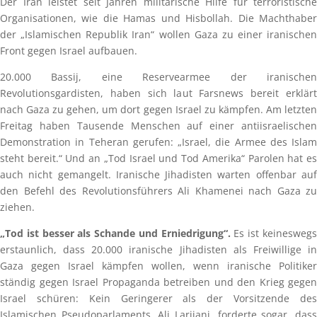
Der Iran leistet seit Jahren militärische Hilfe für terroristische
Organisationen, wie die Hamas und Hisbollah. Die Machthaber
der „Islamischen Republik Iran“ wollen Gaza zu einer iranischen
Front gegen Israel aufbauen.
20.000 Bassij, eine Reservearmee der iranischen
Revolutionsgardisten, haben sich laut Farsnews bereit erklärt
nach Gaza zu gehen, um dort gegen Israel zu kämpfen. Am letzten
Freitag haben Tausende Menschen auf einer antiisraelischen
Demonstration in Teheran gerufen: „Israel, die Armee des Islam
steht bereit.“ Und an „Tod Israel und Tod Amerika“ Parolen hat es
auch nicht gemangelt. Iranische Jihadisten warten offenbar auf
den Befehl des Revolutionsführers Ali Khamenei nach Gaza zu
ziehen.
„Tod ist besser als Schande und Erniedrigung“.
Es ist keinesweg
erstaunlich, dass 20.000 iranische Jihadisten als Freiwillige in
Gaza gegen Israel kämpfen wollen, wenn iranische Politiker
ständig gegen Israel Propaganda betreiben und den Krieg gegen
Israel schüren: Kein Geringerer als der Vorsitzende des
Islamischen Pseudoparlaments, Ali Larijani, forderte sogar, dass